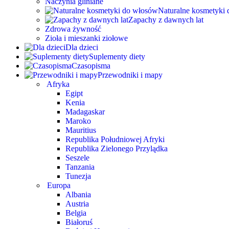
Azerbejdżan
Naczynia gliniane
Bali
Naturalne kosmetyki
Birma
Zapachy z dawnych lat
Brunei
Zdrowa żywność
Chiny
Zioła i mieszanki ziołowe
Filipiny
Dla dzieci
Gruzja
Suplementy diety
Indie
Czasopisma
Indonezja
Przewodniki i mapy
Iran
Afryka
Izrael
Egipt
Japonia
Kenia
Jordania
Madagaskar
Kambodża
Maroko
Korea Południowa
Mauritius
Korea Północna
Republika Południowej Afryki
Laos
Republika Zielonego Przylądka
Malediwy
Seszele
Malezja
Tanzania
Oman
Tunezja
Rosja
Europa
Singapur
Albania
Sri Lanka
Austria
Tajlandia
Belgia
Turcja
Białoruś