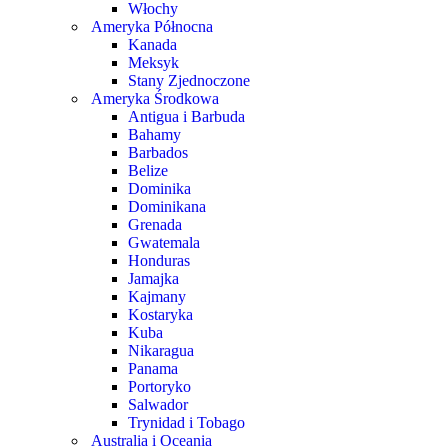
Włochy
Ameryka Północna
Kanada
Meksyk
Stany Zjednoczone
Ameryka Środkowa
Antigua i Barbuda
Bahamy
Barbados
Belize
Dominika
Dominikana
Grenada
Gwatemala
Honduras
Jamajka
Kajmany
Kostaryka
Kuba
Nikaragua
Panama
Portoryko
Salwador
Trynidad i Tobago
Australia i Oceania