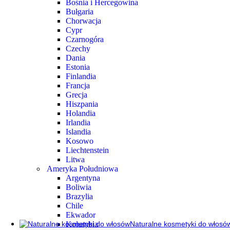
Wietnam
Bośnia i Hercegowina
Zjednoczone Emiraty Arabskie
Bułgaria
Afryka
Chorwacja
Egipt
Cypr
Kenia
Czarnogóra
Madagaskar
Czechy
Maroko
Dania
Mauritius
Estonia
Republika Południowej Afryki
Finlandia
Republika Zielonego Przylądka
Francja
Seszele
Grecja
Tanzania
Hiszpania
Tunezja
Holandia
Ameryka Południowa
Irlandia
Argentyna
Islandia
Boliwia
Kosowo
Brazylia
Liechtenstein
Chile
Litwa
Ekwador
Ameryka Południowa
Kolumbia
Argentyna
Paragwaj
Boliwia
Peru
Brazylia
Urugwaj
Chile
Wenezuela
Ekwador
Naturalne kosmetyki do włosó
Kolumbia