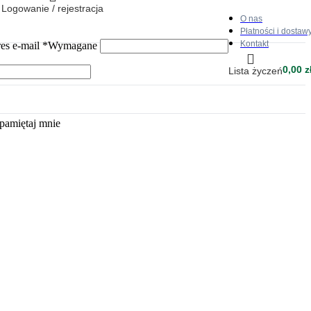
Logowanie / rejestracja
O nas
Płatności i dostaw
Kontakt
es e-mail
*
Wymagane
0,00
z
Lista życzeń
pamiętaj mnie