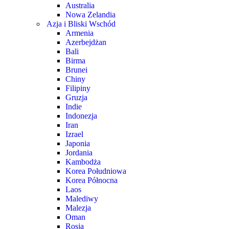
Australia
Nowa Zelandia
Azja i Bliski Wschód
Armenia
Azerbejdżan
Bali
Birma
Brunei
Chiny
Filipiny
Gruzja
Indie
Indonezja
Iran
Izrael
Japonia
Jordania
Kambodża
Korea Południowa
Korea Północna
Laos
Malediwy
Malezja
Oman
Rosja