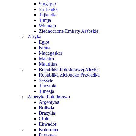
Singapur
Sri Lanka
Tajlandia
Turcja
Wietnam
Zjednoczone Emiraty Arabskie
Afryka
Egipt
Kenia
Madagaskar
Maroko
Mauritius
Republika Południowej Afryki
Republika Zielonego Przylądka
Seszele
Tanzania
Tunezja
Ameryka Południowa
Argentyna
Boliwia
Brazylia
Chile
Ekwador
Kolumbia
Paragwaj